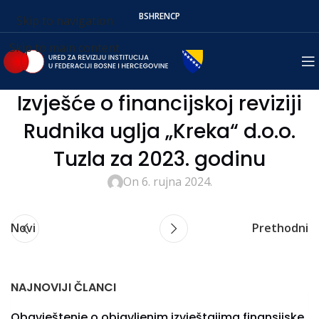
BS
HR
EN
СР
Skip to navigation
Skip to main content
Izvješće o financijskoj reviziji
Rudnika uglja „Kreka“ d.o.o.
Tuzla za 2023. godinu
On 6. rujna 2024.
Novi
Prethodni
NAJNOVIJI ČLANCI
Obavještenje o objavljenim izvještajima finansijske