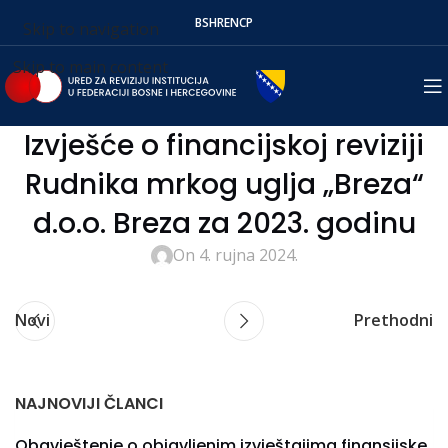
BS
HR
EN
СР
Skip to navigation
Skip to main content
Izvješće o financijskoj reviziji
Rudnika mrkog uglja „Breza“
d.o.o. Breza za 2023. godinu
On 4. rujna 2024.
Novi
Prethodni
NAJNOVIJI ČLANCI
Obavještenje o objavljenim izvještajima finansijske