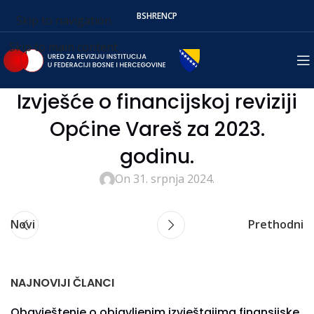
BS
HR
EN
СР
Skip to navigation
Skip to main content
Izvješće o financijskoj reviziji
Općine Vareš za 2023.
godinu.
On 31. srpnja 2024.
Novi
Prethodni
NAJNOVIJI ČLANCI
Obavještenje o objavljenim izvještajima finansijske