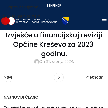
BS
HR
EN
СР
Skip to navigation
Skip to main content
Izvješće o financijskoj reviziji
Općine Kreševo za 2023.
godinu.
On 31. srpnja 2024.
Novi
Prethodni
NAJNOVIJI ČLANCI
Obavještenje o objavljenim izvještajima finansijske