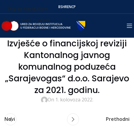
BS
HR
EN
СР
Skip to navigation
Skip to main content
Izvješće o financijskoj reviziji
Kantonalnog javnog
komunalnog poduzeća
„Sarajevogas“ d.o.o. Sarajevo
za 2021. godinu.
On 1. kolovoza 2022.
Novi
Prethodni