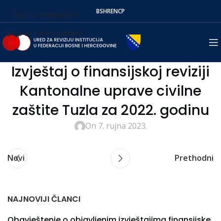
BS
HR
EN
СР
Skip to navigation
Skip to main content
Izvještaj o finansijskoj reviziji
Kantonalne uprave civilne
zaštite Tuzla za 2022. godinu
On 7. rujna 2023.
Novi
Prethodni
NAJNOVIJI ČLANCI
Obavještenje o objavljenim izvještajima finansijske