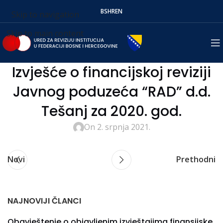
BS
HR
EN
Skip to navigation
Skip to main content
Izvješće o financijskoj reviziji
Javnog poduzeća “RAD” d.d.
Tešanj za 2020. god.
On 2. srpnja 2021.
Novi
Prethodni
NAJNOVIJI ČLANCI
Obavještenje o objavljenim izvještajima finansijske