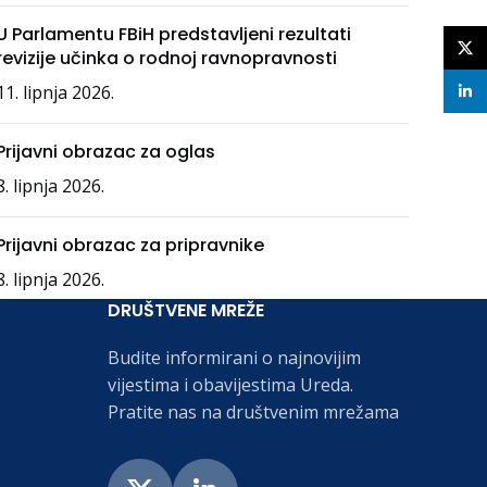
U Parlamentu FBiH predstavljeni rezultati
X
revizije učinka o rodnoj ravnopravnosti
11. lipnja 2026.
linke
Prijavni obrazac za oglas
8. lipnja 2026.
Prijavni obrazac za pripravnike
8. lipnja 2026.
DRUŠTVENE MREŽE
Budite informirani o najnovijim
vijestima i obavijestima Ureda.
Pratite nas na društvenim mrežama