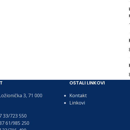
T
OSTALI LINKOVI
ožionička 3, 71 000
Kontakt
Linkovi
 33/723 550
7 61/985 250