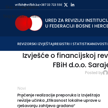
vrifbih@vrifbih.ba
+387 33 723 550
Skip to navigation
Skip to main content
REVIZORSKI IZVJEŠTAJI
REGISTRI I STATISTIKA
NOVOSTI 
Izvješće o financijskoj r
FBiH d.o.o. Sara
Posted by
Novi
Praćenje realizacije preporuka iz Izvještaja
revizije učinka „Efikasnost lokalne uprave u
rješavanju zahtjeva građana“