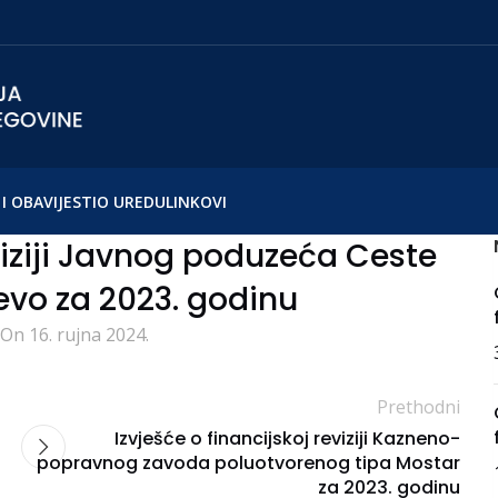
I OBAVIJESTI
O UREDU
LINKOVI
eviziji Javnog poduzeća Ceste
jevo za 2023. godinu
On 16. rujna 2024.
Prethodni
Izvješće o financijskoj reviziji Kazneno-
popravnog zavoda poluotvorenog tipa Mostar
za 2023. godinu