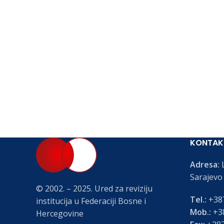
KONTAK
Adresa:
L
Sarajevo
© 2002. – 2025. Ured za reviziju
Tel.:
+387
institucija u Federaciji Bosne i
Mob.:
+38
Hercegovine