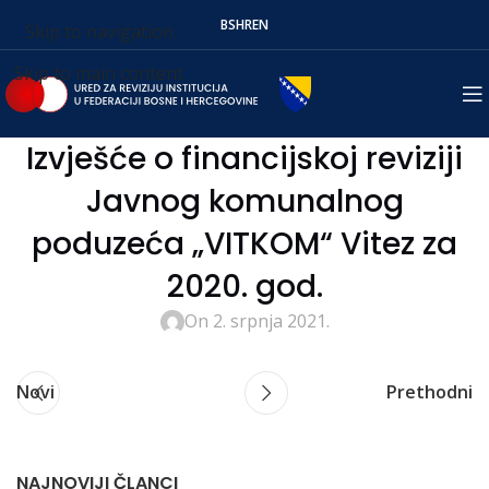
BS
HR
EN
Skip to navigation
Skip to main content
Izvješće o financijskoj reviziji
Javnog komunalnog
poduzeća „VITKOM“ Vitez za
2020. god.
On 2. srpnja 2021.
Novi
Prethodni
NAJNOVIJI ČLANCI