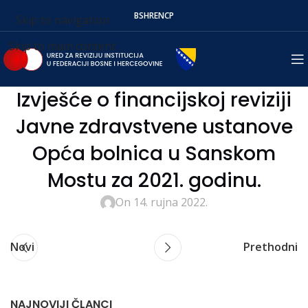
BS
HR
EN
СР
Skip to navigation
Skip to main content
Izvješće o financijskoj reviziji
Javne zdravstvene ustanove
Opća bolnica u Sanskom
Mostu za 2021. godinu.
On 14. rujna 2022.
Novi
Prethodni
NAJNOVIJI ČLANCI