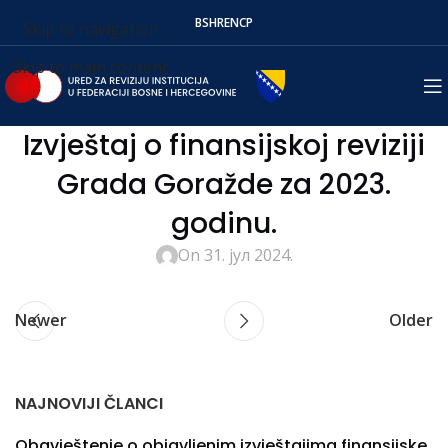
BS
HR
EN
СР
Skip to navigation
Skip to main content
Izvještaj o finansijskoj reviziji
Grada Goražde za 2023.
godinu.
On 31. јул 2024.
Newer
Older
NAJNOVIJI ČLANCI
Obavještenje o objavljenim izvještajima finansijske