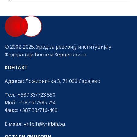
© 2002-2025. Уред за ревизију институција у
Федерацији Босне и Херцеговине
КОНТАКТ
Адреса:
Ложионичка 3, 71 000 Сарајево
Тел.:
+387 33/723 550
Моб.:
++87 61/985 250
Факс:
+387 33/716-400
Е-маил:
vrifbih@vrifbih.ba