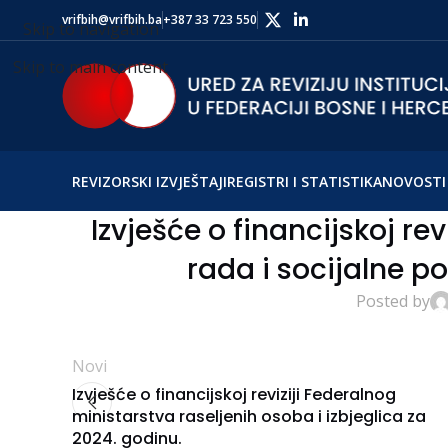
vrifbih@vrifbih.ba
+387 33 723 550
Skip to navigation
Skip to main content
REVIZORSKI IZVJEŠTAJI
REGISTRI I STATISTIKA
NOVOSTI 
Izvješće o financijskoj re
rada i socijalne po
Posted by
Novi
Izvješće o financijskoj reviziji Federalnog
ministarstva raseljenih osoba i izbjeglica za
2024. godinu.