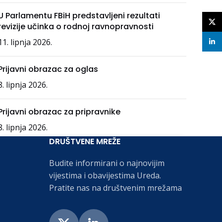
U Parlamentu FBiH predstavljeni rezultati
X
revizije učinka o rodnoj ravnopravnosti
11. lipnja 2026.
linke
Prijavni obrazac za oglas
8. lipnja 2026.
Prijavni obrazac za pripravnike
8. lipnja 2026.
DRUŠTVENE MREŽE
Budite informirani o najnovijim
vijestima i obavijestima Ureda.
Pratite nas na društvenim mrežama