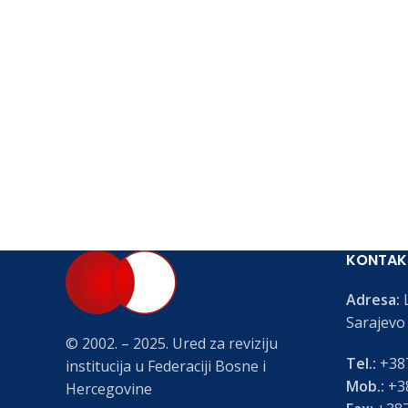
KONTAK
Adresa:
L
Sarajevo
© 2002. – 2025. Ured za reviziju
Tel.:
+387
institucija u Federaciji Bosne i
Mob.:
+38
Hercegovine