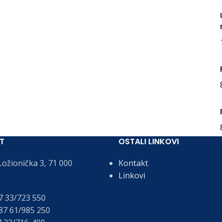
T
OSTALI LINKOVI
ožionička 3, 71 000
Kontakt
Linkovi
 33/723 550
7 61/985 250