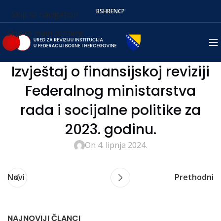
BS
HR
EN
СР
Skip to navigation
Skip to main content
Izvještaj o finansijskoj reviziji
Federalnog ministarstva
rada i socijalne politike za
2023. godinu.
On 4. lipnja 2024.
Novi
Prethodni
NAJNOVIJI ČLANCI