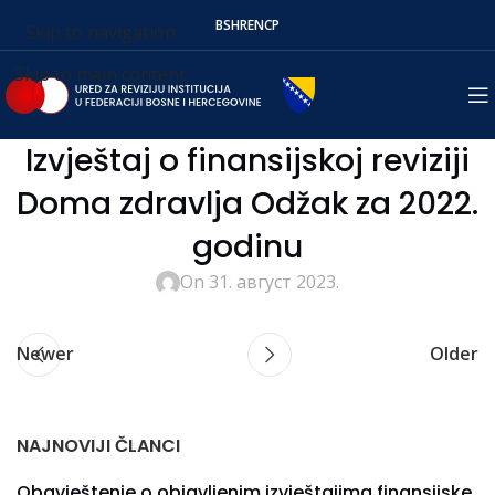
BS
HR
EN
СР
Skip to navigation
Skip to main content
Izvještaj o finansijskoj reviziji
Doma zdravlja Odžak za 2022.
godinu
On 31. август 2023.
Newer
Older
NAJNOVIJI ČLANCI
Obavještenje o objavljenim izvještajima finansijske