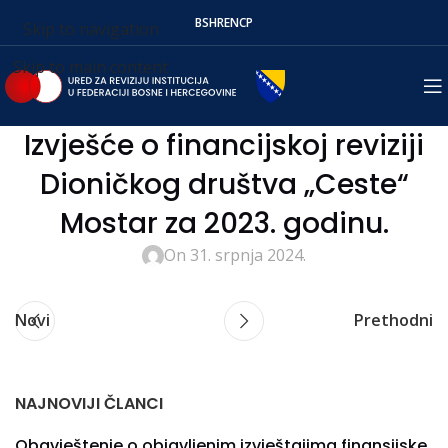
BS
HR
EN
СР
Skip to navigation
Skip to main content
Izvješće o financijskoj reviziji
Dioničkog društva „Ceste“
Mostar za 2023. godinu.
On 31. srpnja 2024.
Novi
Prethodni
NAJNOVIJI ČLANCI
Obavještenje o objavljenim izvještajima finansijske