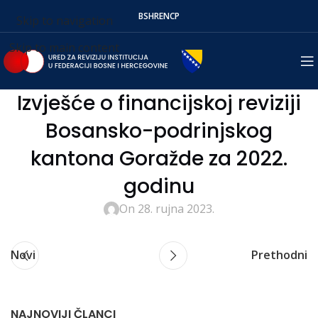
BS
HR
EN
СР
Skip to navigation
Skip to main content
Izvješće o financijskoj reviziji
Bosansko-podrinjskog
kantona Goražde za 2022.
godinu
On 28. rujna 2023.
Novi
Prethodni
NAJNOVIJI ČLANCI