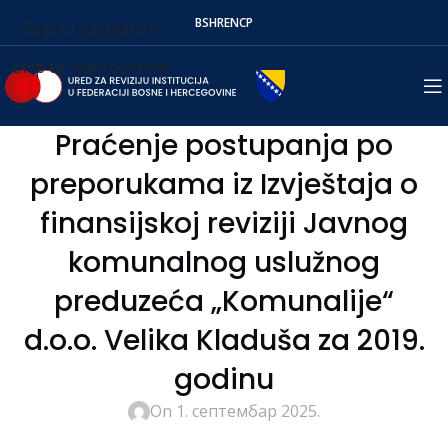
BS
HR
EN
СР
Skip to navigation
Skip to main content
Praćenje postupanja po
preporukama iz Izvještaja o
finansijskoj reviziji Javnog
komunalnog uslužnog
preduzeća „Komunalije“
d.o.o. Velika Kladuša za 2019.
godinu
On 1. септембар 2025.