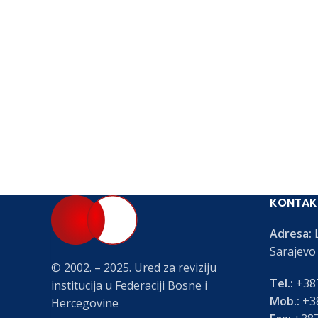
KONTAK
Adresa:
L
Sarajevo
© 2002. – 2025. Ured za reviziju
Tel.:
+387
institucija u Federaciji Bosne i
Mob.:
+38
Hercegovine