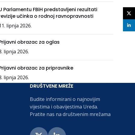
U Parlamentu FBiH predstavljeni rezultati
X
revizije učinka o rodnoj ravnopravnosti
11. lipnja 2026.
linke
Prijavni obrazac za oglas
8. lipnja 2026.
Prijavni obrazac za pripravnike
8. lipnja 2026.
DRUŠTVENE MREŽE
Budite informirani o najnovijim
vijestima i obavijestima Ureda.
Pratite nas na društvenim mrežama