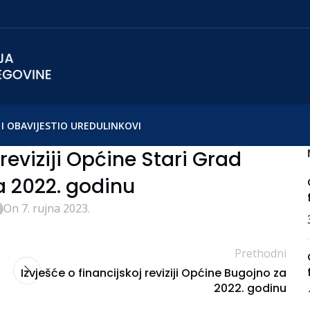
I OBAVIJESTI
O UREDU
LINKOVI
 reviziji Općine Stari Grad
a 2022. godinu
On 7. rujna 2023.
Prethodni
Izvješće o financijskoj reviziji Općine Bugojno za
2022. godinu