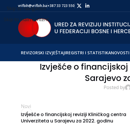
vrifbih@vrifbih.ba
+387 33 723 550
Skip to navigation
Skip to main content
REVIZORSKI IZVJEŠTAJI
REGISTRI I STATISTIKA
NOVOSTI 
Izvješće o financijskoj
Sarajevo z
Posted by
Novi
Izvješće o financijskoj reviziji Kliničkog centra
Univerziteta u Sarajevu za 2022. godinu