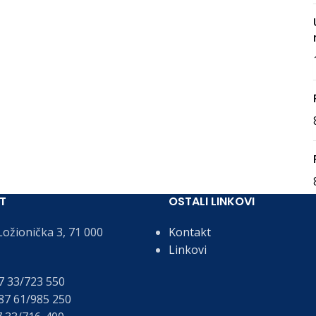
T
OSTALI LINKOVI
ožionička 3, 71 000
Kontakt
Linkovi
 33/723 550
7 61/985 250