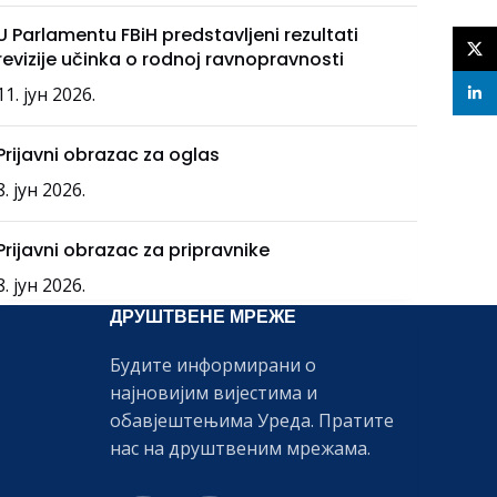
U Parlamentu FBiH predstavljeni rezultati
X
revizije učinka o rodnoj ravnopravnosti
11. јун 2026.
linke
Prijavni obrazac za oglas
8. јун 2026.
Prijavni obrazac za pripravnike
8. јун 2026.
ДРУШТВЕНЕ МРЕЖЕ
Будите информирани о
најновијим вијестима и
обавјештењима Уреда. Пратите
нас на друштвеним мрежама.