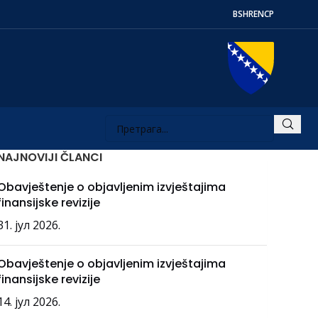
BS
HR
EN
СР
NAJNOVIJI ČLANCI
Obavještenje o objavljenim izvještajima
finansijske revizije
31. јул 2026.
Obavještenje o objavljenim izvještajima
finansijske revizije
14. јул 2026.