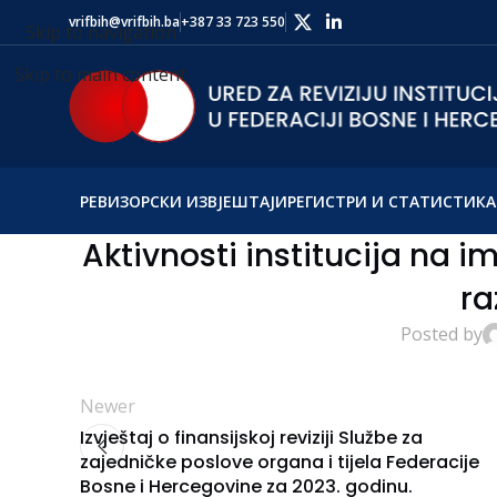
vrifbih@vrifbih.ba
+387 33 723 550
Skip to navigation
Skip to main content
РЕВИЗОРСКИ ИЗВЈЕШТАЈИ
РЕГИСТРИ И СТАТИСТИКА
Aktivnosti institucija na i
ra
Posted by
Newer
Izvještaj o finansijskoj reviziji Službe za
zajedničke poslove organa i tijela Federacije
Bosne i Hercegovine za 2023. godinu.