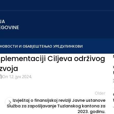
НОВОСТИ И ОБАВЈЕШТЕЊА
О УРЕДУ
ЛИНКОВИ
mplementaciji Ciljeva održivog
zvoja
On 12. јун 2024.
Older
Izvještaj o finansijskoj reviziji Javne ustanove
Služba za zapošljavanje Tuzlanskog kantona za
2023. godinu.