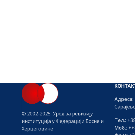
КОНТАК
Адреса:
Сарајев
© 2002-2025. Уред за ревизију
Тел.:
+38
институција у Федерацији Босне и
Моб.:
++8
Херцеговине