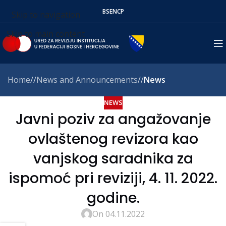
BS
EN
СР
Skip to navigation
Skip to main content
Home
/
News and Announcements
/
News
NEWS
Javni poziv za angažovanje
ovlaštenog revizora kao
vanjskog saradnika za
ispomoć pri reviziji, 4. 11. 2022.
godine.
On 04.11.2022