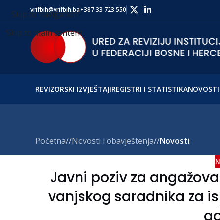
vrifbih@vrifbih.ba
+387 33 723 550
Skip to navigation
Skip to main content
REVIZORSKI IZVJEŠTAJI
REGISTRI I STATISTIKA
NOVOSTI 
Početna
/
Novosti i obavještenja
/
Novosti
N
Javni poziv za angažova
vanjskog saradnika za ispo
go