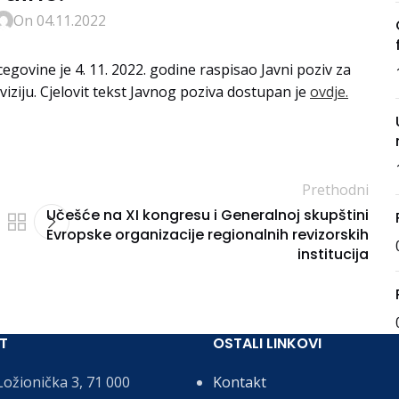
On 04.11.2022
rcegovine je 4. 11. 2022. godine raspisao Javni poziv za
iziju. Cjelovit tekst Javnog poziva dostupan je
ovdje.
Prethodni
Učešće na XI kongresu i Generalnoj skupštini
Evropske organizacije regionalnih revizorskih
institucija
T
OSTALI LINKOVI
ožionička 3, 71 000
Kontakt