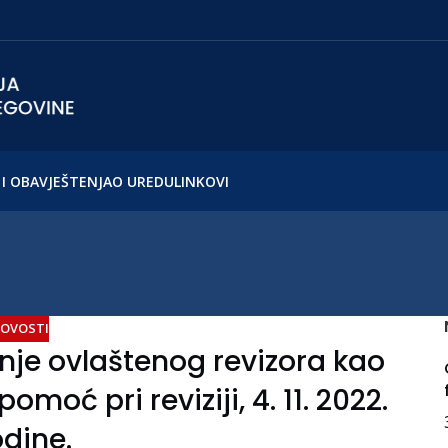
I OBAVJEŠTENJA
O UREDU
LINKOVI
OVOSTI
nje ovlaštenog revizora kao
moć pri reviziji, 4. 11. 2022.
dine.