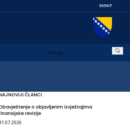
BS
EN
СР
NAJNOVIJI ČLANCI
Obavještenje o objavljenim izvještajima
finansijske revizije
31.07.2026