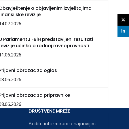
Obavještenje o objavljenim izvještajima
finansijske revizije
X
14.07.2026
linke
U Parlamentu FBiH predstavljeni rezultati
revizije učinka o rodnoj ravnopravnosti
11.06.2026
Prijavni obrazac za oglas
08.06.2026
Prijavni obrazac za pripravnike
08.06.2026
DRUŠTVENE MREŽE
Budite informirani o najnovijim