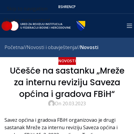
BS
HR
EN
СР
Skip to navigation
Skip to main content
Početna
/
Novosti i obavještenja
/
Novosti
NOVOSTI
Učešće na sastanku „Mreže
za internu reviziju Saveza
općina i gradova FBiH“
On 20.03.2023
Savez općina i gradova FBiH organizovao je drugi
sastanak Mreže za internu reviziju Saveza općina i