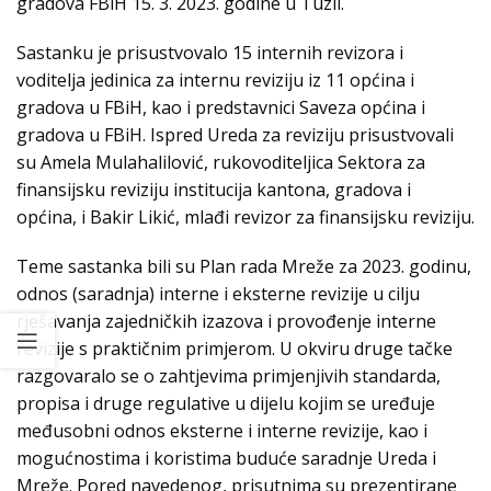
gradova FBiH 15. 3. 2023. godine u Tuzli.
Sastanku je prisustvovalo 15 internih revizora i
voditelja jedinica za internu reviziju iz 11 općina i
gradova u FBiH, kao i predstavnici Saveza općina i
gradova u FBiH. Ispred Ureda za reviziju prisustvovali
su Amela Mulahalilović, rukovoditeljica Sektora za
finansijsku reviziju institucija kantona, gradova i
općina, i Bakir Likić, mlađi revizor za finansijsku reviziju.
Teme sastanka bili su Plan rada Mreže za 2023. godinu,
odnos (saradnja) interne i eksterne revizije u cilju
rješavanja zajedničkih izazova i provođenje interne
revizije s praktičnim primjerom. U okviru druge tačke
razgovaralo se o zahtjevima primjenjivih standarda,
propisa i druge regulative u dijelu kojim se uređuje
međusobni odnos eksterne i interne revizije, kao i
mogućnostima i koristima buduće saradnje Ureda i
Mreže. Pored navedenog, prisutnima su prezentirane