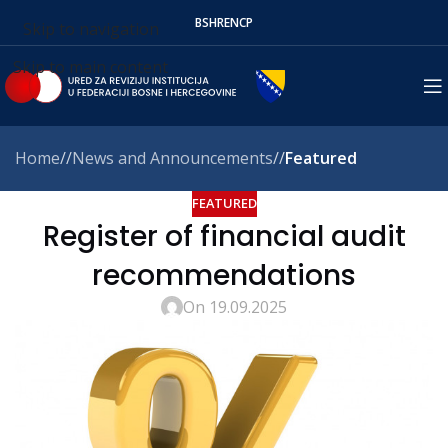
BS
HR
EN
СР
Skip to navigation
Skip to main content
Home
/
News and Announcements
/
Featured
FEATURED
Register of financial audit
recommendations
On 19.09.2025