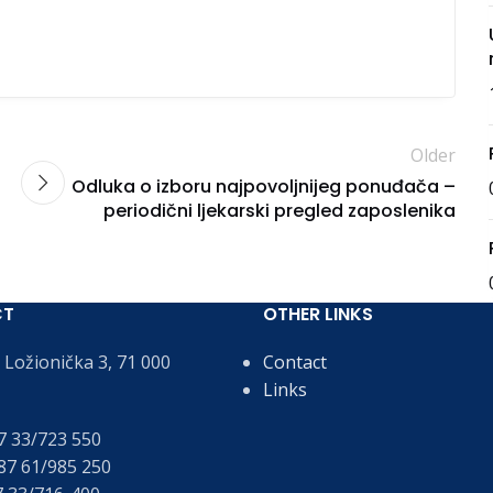
Older
Odluka o izboru najpovoljnijeg ponuđača –
periodični ljekarski pregled zaposlenika
CT
OTHER LINKS
Ložionička 3, 71 000
Contact
Links
 33/723 550
7 61/985 250