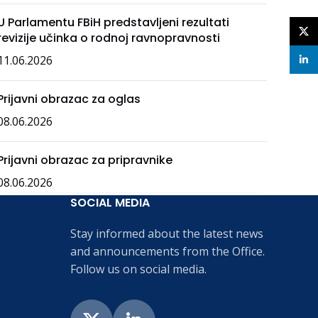
U Parlamentu FBiH predstavljeni rezultati
X
revizije učinka o rodnoj ravnopravnosti
11.06.2026
linke
Prijavni obrazac za oglas
08.06.2026
Prijavni obrazac za pripravnike
08.06.2026
SOCIAL MEDIA
Stay informed about the latest news
and announcements from the Office.
Follow us on social media.