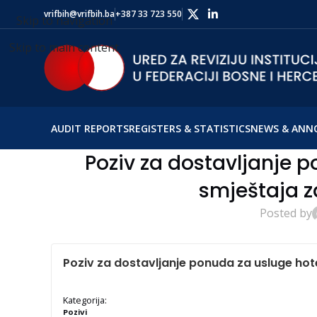
vrifbih@vrifbih.ba
+387 33 723 550
Skip to navigation
Skip to main content
AUDIT REPORTS
REGISTERS & STATISTICS
NEWS & ANN
Poziv za dostavljanje 
smještaja z
Posted by
Poziv za dostavljanje ponuda za usluge hot
Kategorija:
Pozivi