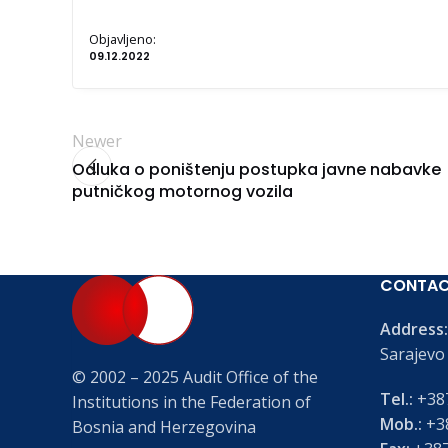
Objavljeno:
09.12.2022
Newer
Odluka o poništenju postupka javne nabavke
putničkog motornog vozila
CONTA
Address:
Sarajevo
© 2002 – 2025 Audit Office of the
Tel.:
+387
Institutions in the Federation of
Mob.:
+38
Bosnia and Herzegovina