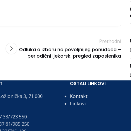
Prethodni
Odluka o izboru najpovoljnijeg ponuđača –
periodični ljekarski pregled zaposlenika
T
OSTALI LINKOVI
ožionička 3, 71 000
Kontakt
Linkovi
 33/723 550
7 61/985 250