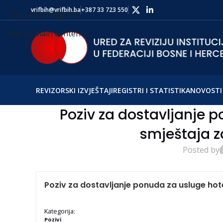
vrifbih@vrifbih.ba
+387 33 723 550
Skip to navigation
Skip to main content
REVIZORSKI IZVJEŠTAJI
REGISTRI I STATISTIKA
NOVOSTI 
Poziv za dostavljanje 
smještaja z
Posted by
Poziv za dostavljanje ponuda za usluge hot
Kategorija:
Pozivi