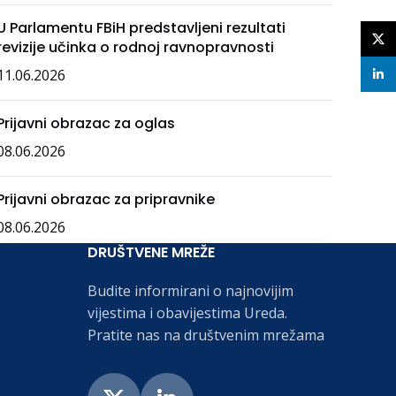
U Parlamentu FBiH predstavljeni rezultati
X
revizije učinka o rodnoj ravnopravnosti
11.06.2026
linke
Prijavni obrazac za oglas
08.06.2026
Prijavni obrazac za pripravnike
08.06.2026
DRUŠTVENE MREŽE
Budite informirani o najnovijim
vijestima i obavijestima Ureda.
Pratite nas na društvenim mrežama