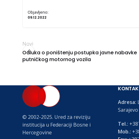
Objavljeno:
09.12.2022
Novi
Odluka o poništenju postupka javne nabavke
putničkog motornog vozila
KONTAK
Adresa:
L
Sarajevo
© 2002-2025. Ured za reviziju
Tel.:
+387
institucija u Federaciji Bosne i
Mob.:
+38
Hercegovine