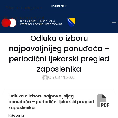
BS
HR
EN
СР
Skip to navigation
Skip to main content
Odluka o izboru
najpovoljnijeg ponuđača –
periodični ljekarski pregled
zaposlenika
On 03.11.2022
Odluka o izboru najpovoljnijeg
ponuđača – periodični ljekarski pregled
zaposlenika
Kategorija: