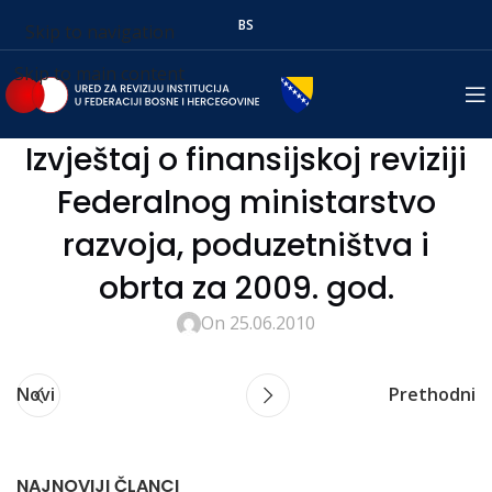
BS
Skip to navigation
Skip to main content
Izvještaj o finansijskoj reviziji
Federalnog ministarstvo
razvoja, poduzetništva i
obrta za 2009. god.
On 25.06.2010
Novi
Prethodni
NAJNOVIJI ČLANCI