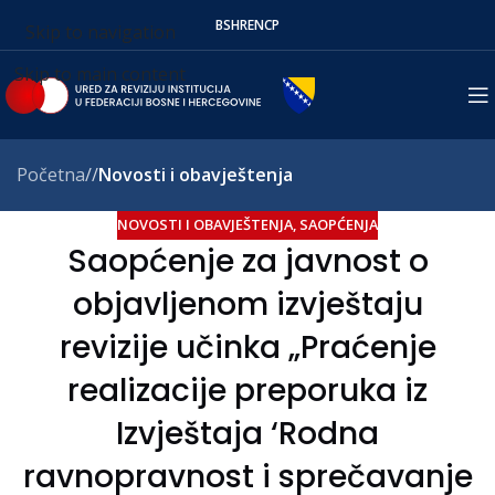
BS
HR
EN
СР
Skip to navigation
Skip to main content
Početna
/
Novosti i obavještenja
NOVOSTI I OBAVJEŠTENJA
,
SAOPĆENJA
Saopćenje za javnost o
objavljenom izvještaju
revizije učinka „Praćenje
realizacije preporuka iz
Izvještaja ‘Rodna
ravnopravnost i sprečavanje