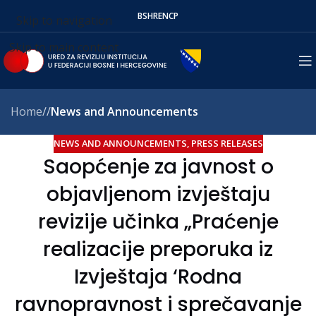
BS
HR
EN
СР
Skip to navigation
Skip to main content
Home
/
News and Announcements
NEWS AND ANNOUNCEMENTS
,
PRESS RELEASES
Saopćenje za javnost o
objavljenom izvještaju
revizije učinka „Praćenje
realizacije preporuka iz
Izvještaja ‘Rodna
ravnopravnost i sprečavanje