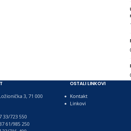
T
OSTALI LINKOVI
ožionička 3, 71 000
Kontakt
Linkovi
 33/723 550
7 61/985 250