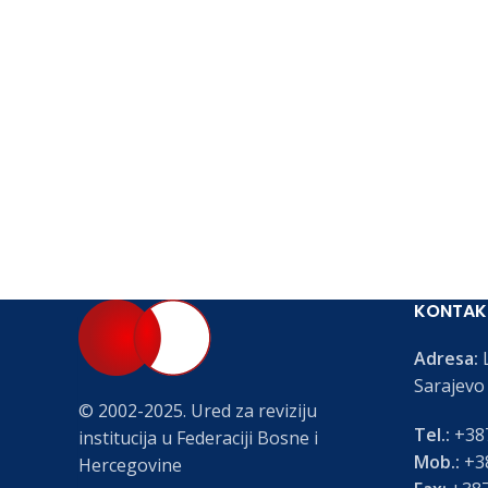
KONTAK
Adresa:
L
Sarajevo
© 2002-2025. Ured za reviziju
Tel.:
+387
institucija u Federaciji Bosne i
Mob.:
+38
Hercegovine