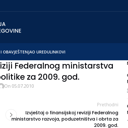
I OBAVJEŠTENJA
O UREDU
LINKOVI
viziji Federalnog ministarstva
olitike za 2009. god.
On 05.07.2010
Prethodni
Izvještaj o finansijskoj reviziji Federalnog
ministarstvo razvoja, poduzetništva i obrta za
2009. god.