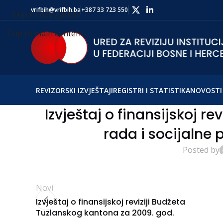
vrifbih@vrifbih.ba
+387 33 723 550
Skip to navigation
Skip to main content
REVIZORSKI IZVJEŠTAJI
REGISTRI I STATISTIKA
NOVOSTI 
Izvještaj o finansijskoj re
rada i socijalne p
Posted by
Novi
Izvještaj o finansijskoj reviziji Budžeta
Tuzlanskog kantona za 2009. god.