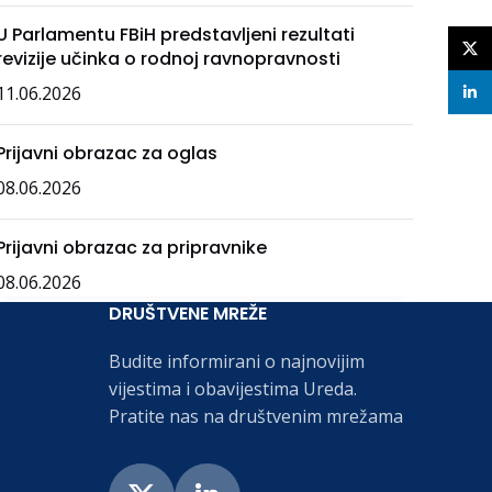
U Parlamentu FBiH predstavljeni rezultati
X
revizije učinka o rodnoj ravnopravnosti
11.06.2026
linke
Prijavni obrazac za oglas
08.06.2026
Prijavni obrazac za pripravnike
08.06.2026
DRUŠTVENE MREŽE
Budite informirani o najnovijim
vijestima i obavijestima Ureda.
Pratite nas na društvenim mrežama