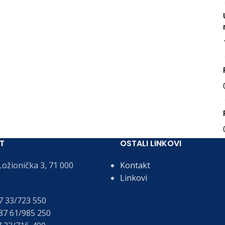
T
OSTALI LINKOVI
ožionička 3, 71 000
Kontakt
Linkovi
 33/723 550
7 61/985 250