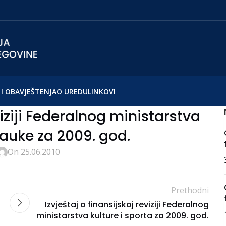
I OBAVJEŠTENJA
O UREDU
LINKOVI
viziji Federalnog ministarstva
auke za 2009. god.
On 25.06.2010
Prethodni
Izvještaj o finansijskoj reviziji Federalnog
ministarstva kulture i sporta za 2009. god.