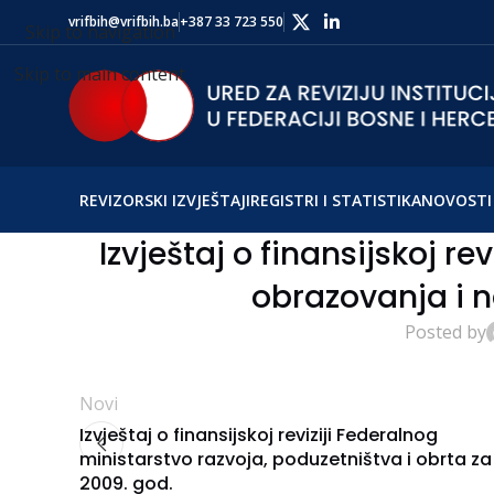
vrifbih@vrifbih.ba
+387 33 723 550
Skip to navigation
Skip to main content
REVIZORSKI IZVJEŠTAJI
REGISTRI I STATISTIKA
NOVOSTI 
Izvještaj o finansijskoj re
obrazovanja i n
Posted by
Novi
Izvještaj o finansijskoj reviziji Federalnog
ministarstvo razvoja, poduzetništva i obrta za
2009. god.