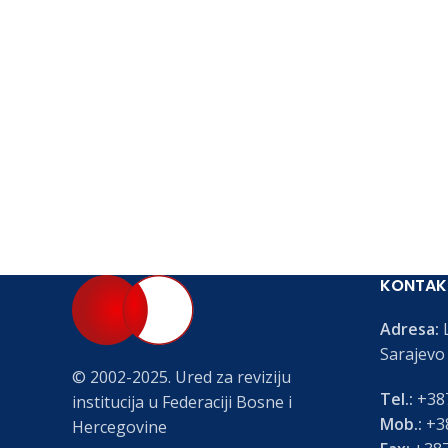
KONTAK
Adresa:
L
Sarajevo
© 2002-2025. Ured za reviziju
Tel.:
+387
institucija u Federaciji Bosne i
Mob.:
+38
Hercegovine