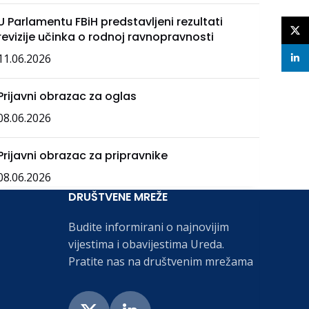
U Parlamentu FBiH predstavljeni rezultati
X
revizije učinka o rodnoj ravnopravnosti
11.06.2026
linke
Prijavni obrazac za oglas
08.06.2026
Prijavni obrazac za pripravnike
08.06.2026
DRUŠTVENE MREŽE
Budite informirani o najnovijim
vijestima i obavijestima Ureda.
Pratite nas na društvenim mrežama