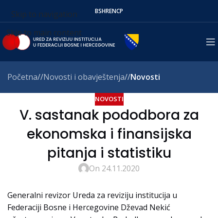
BS
HR
EN
СР
Skip to navigation
Skip to main content
Početna
/
Novosti i obavještenja
/
Novosti
NOVOSTI
V. sastanak pododbora za
ekonomska i finansijska
pitanja i statistiku
On 24.11.2020
Generalni revizor Ureda za reviziju institucija u
Federaciji Bosne i Hercegovine Dževad Nekić