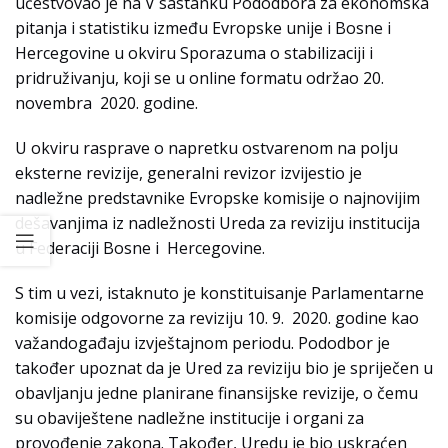
učestvovao je na V sastanku Pododbora za ekonomska
pitanja i statistiku između Evropske unije i Bosne i
Hercegovine u okviru Sporazuma o stabilizaciji i
pridruživanju, koji se u online formatu održao 20.
novembra 2020. godine.
U okviru rasprave o napretku ostvarenom na polju
eksterne revizije, generalni revizor izvijestio je
nadležne predstavnike Evropske komisije o najnovijim
dešavanjima iz nadležnosti Ureda za reviziju institucija
u Federaciji Bosne i Hercegovine.
S tim u vezi, istaknuto je konstituisanje Parlamentarne
komisije odgovorne za reviziju 10. 9. 2020. godine kao
važandogađaju izvještajnom periodu. Pododbor je
također upoznat da je Ured za reviziju bio je spriječen u
obavljanju jedne planirane finansijske revizije, o čemu
su obaviještene nadležne institucije i organi za
provođenje zakona. Također, Uredu je bio uskraćen