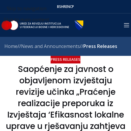
BS
HR
EN
СР
Skip to navigation
Skip to main content
Home
/
News and Announcements
/
Press Releases
PRESS RELEASES
Saopćenje za javnost o
objavljenom izvještaju
revizije učinka „Praćenje
realizacije preporuka iz
Izvještaja ‘Efikasnost lokalne
uprave u rješavanju zahtjeva