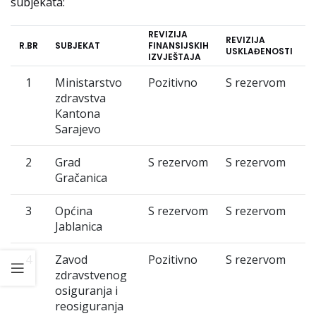
subjekata:
REVIZIJA
REVIZIJA
B
R.BR
SUBJEKAT
FINANSIJSKIH
USKLAĐENOSTI
P
IZVJEŠTAJA
1
Ministarstvo
Pozitivno
S rezervom
zdravstva
Kantona
Sarajevo
2
Grad
S rezervom
S rezervom
Gračanica
3
Općina
S rezervom
S rezervom
Jablanica
4
Zavod
Pozitivno
S rezervom
zdravstvenog
osiguranja i
reosiguranja