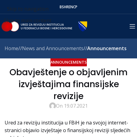
BS
HR
EN
СР
Skip to navigation
Skip to main content
Home
/
News and Announcements
/
Announcements
ANNOUNCEMENTS
Obavještenje o objavljenim
izvještajima finansijske
revizije
On 19.07.2021
Ured za reviziju institucija u FBiH je na svojoj internet-
stranici objavio izvještaje o finansijskoj reviziji sljedećih