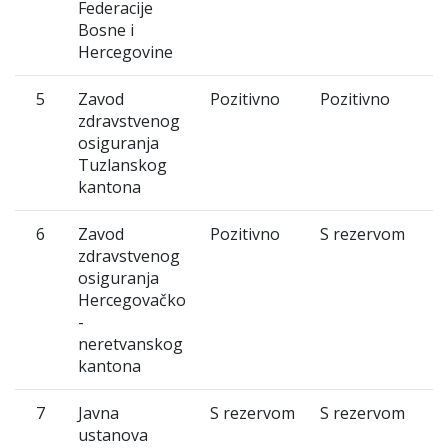
Federacije
Bosne i
Hercegovine
5
Zavod
Pozitivno
Pozitivno
zdravstvenog
osiguranja
Tuzlanskog
kantona
6
Zavod
Pozitivno
S rezervom
zdravstvenog
osiguranja
Hercegovačko
-
neretvanskog
kantona
7
Javna
S rezervom
S rezervom
ustanova