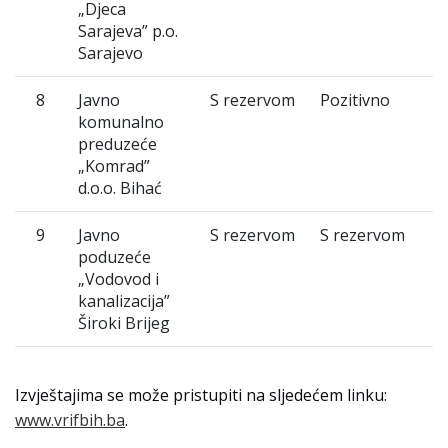
„Djeca
Sarajeva” p.o.
Sarajevo
8
Javno
S rezervom
Pozitivno
komunalno
preduzeće
„Komrad”
d.o.o. Bihać
9
Javno
S rezervom
S rezervom
poduzeće
„Vodovod i
kanalizacija”
Široki Brijeg
Izvještajima se može pristupiti na sljedećem linku:
www.vrifbih.ba
.