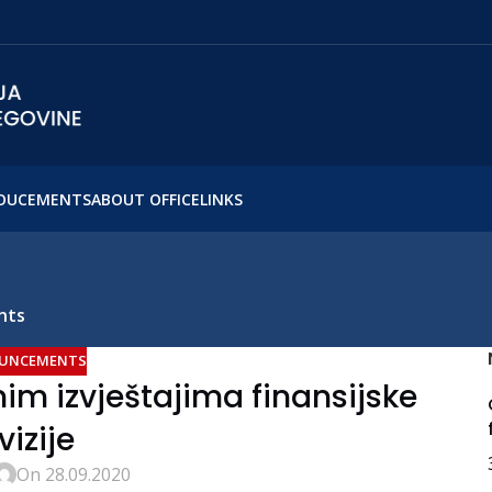
OUCEMENTS
ABOUT OFFICE
LINKS
nts
UNCEMENTS
im izvještajima finansijske
vizije
On 28.09.2020