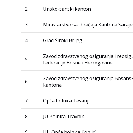
2.
Unsko-sanski kanton
3.
Ministarstvo saobraćaja Kantona Saraj
4.
Grad Široki Brijeg
Zavod zdravstvenog osiguranja i reosig
5.
Federacije Bosne i Hercegovine
Zavod zdravstvenog osiguranja Bosans
6.
kantona
7.
Opća bolnica Tešanj
8.
JU Bolnica Travnik
9.
JU „Opća bolnica Konjic“