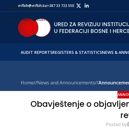
vrifbih@vrifbih.ba
+387 33 723 550
Skip to navigation
Skip to main content
AUDIT REPORTS
REGISTERS & STATISTICS
NEWS & ANN
Home
/
News and Announcements
/
Announceme
ANNO
Obavještenje o objavljen
re
Posted by