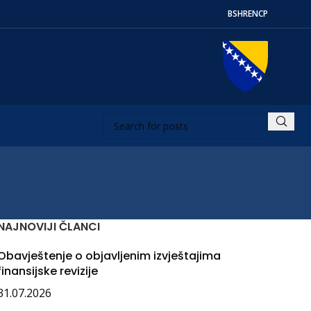
BS
HR
EN
СР
NAJNOVIJI ČLANCI
Obavještenje o objavljenim izvještajima
finansijske revizije
31.07.2026