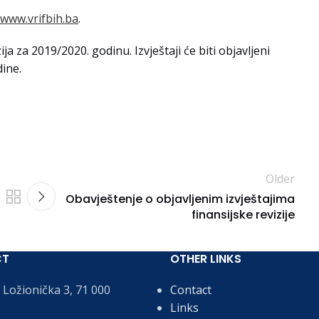
www.vrifbih.ba
.
ja za 2019/2020. godinu. Izvještaji će biti objavljeni
ine.
Older
Obavještenje o objavljenim izvještajima
finansijske revizije
CT
OTHER LINKS
Ložionička 3, 71 000
Contact
Links