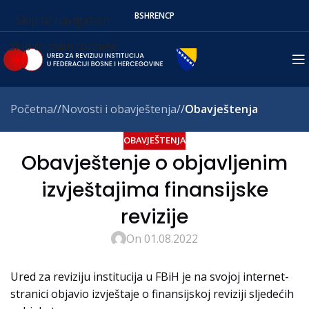
BS
HR
EN
СР
Skip to navigation
Skip to main content
Početna
/
Novosti i obavještenja
/
Obavještenja
OBAVJEŠTENJA
Obavještenje o objavljenim
izvještajima finansijske
revizije
On 01.08.2022
Ured za reviziju institucija u FBiH je na svojoj internet-
stranici objavio izvještaje o finansijskoj reviziji sljedećih