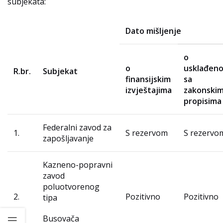
subjekata:
Dato mišljenje
o
o
usklađeno
R.br.
Subjekat
finansijskim
sa
izvještajima
zakonski
propisima
Federalni zavod za
1.
S rezervom
S rezervo
zapošljavanje
Kazneno-popravni
zavod
poluotvorenog
2.
Pozitivno
Pozitivno
tipa
Busovača