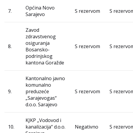
Općina Novo
7.
S rezervom
S rezervo
Sarajevo
Zavod
zdravstvenog
osiguranja
8.
S rezervom
S rezervo
Bosansko-
podrinjskog
kantona Goražde
Kantonalno javno
komunalno
9.
preduzeće
S rezervom
S rezervo
„Sarajevogas“
d.o.o. Sarajevo
KJKP „Vodovod i
10.
kanalizacija“ d.o.o.
Negativno
S rezervo