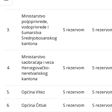
Ministarstvo
poljoprivrede,
vodoprivrede i
3.
S rezervom
S rezervo
šumarstva
Srednjobosanskog
kantona
Ministarstvo
saobraćaja i veza
4.
Hercegovačko-
S rezervom
S rezervo
neretvanskog
kantona
5.
Općina Vitez
S rezervom
S rezervo
6.
Općina Čitluk
S rezervom
S rezervo