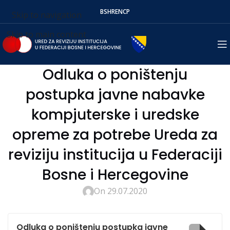
BS
HR
EN
СР
Skip to navigation
Skip to main content
Odluka o poništenju
postupka javne nabavke
kompjuterske i uredske
opreme za potrebe Ureda za
reviziju institucija u Federaciji
Bosne i Hercegovine
On 29.07.2020
Odluka o poništenju postupka javne