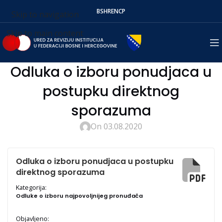
BS
HR
EN
СР
Skip to navigation
Skip to main content
Odluka o izboru ponudjaca u
postupku direktnog
sporazuma
On 03.08.2020
Odluka o izboru ponudjaca u postupku
direktnog sporazuma
Kategorija:
Odluke o izboru najpovoljnijeg pronuđača
Objavljeno: