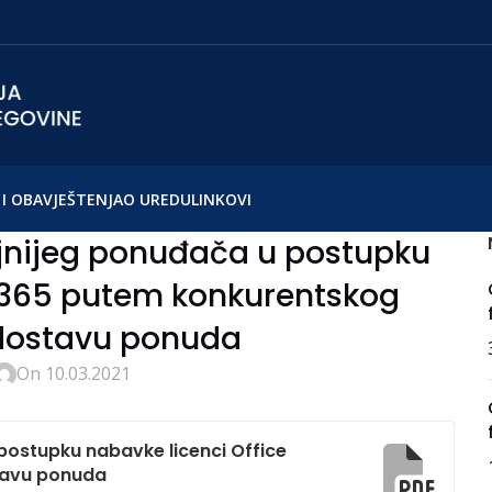
I OBAVJEŠTENJA
O UREDU
LINKOVI
ljnijeg ponuđača u postupku
e 365 putem konkurentskog
 dostavu ponuda
On 10.03.2021
postupku nabavke licenci Office
tavu ponuda