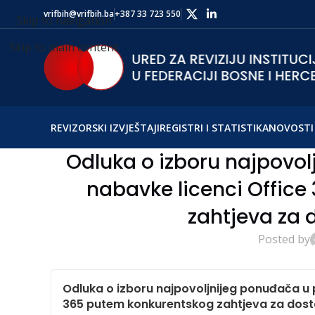
vrifbih@vrifbih.ba
+387 33 723 550
Skip to navigation
Skip to main content
REVIZORSKI IZVJEŠTAJI
REGISTRI I STATISTIKA
NOVOSTI 
Odluka o izboru najpovo
nabavke licenci Offic
zahtjeva za
Posted by
Odluka o izboru najpovoljnijeg ponuđača u 
365 putem konkurentskog zahtjeva za dos