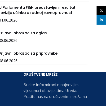
U Parlamentu FBiH predstavljeni rezultati
X
revizije učinka o rodnoj ravnopravnosti
11.06.2026
linke
Prijavni obrazac za oglas
08.06.2026
Prijavni obrazac za pripravnike
08.06.2026
DRUŠTVENE MREŽE
Budite informirani o najnovijim
vijestima i obavijestima Ureda.
Pratite nas na društvenim mrežama