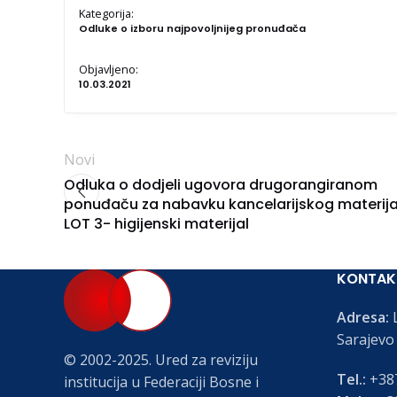
Kategorija:
Odluke o izboru najpovoljnijeg pronuđača
Objavljeno:
10.03.2021
Novi
Odluka o dodjeli ugovora drugorangiranom
ponuđaču za nabavku kancelarijskog materija
LOT 3- higijenski materijal
KONTAK
Adresa:
L
Sarajevo
© 2002-2025. Ured za reviziju
Tel.:
+387
institucija u Federaciji Bosne i