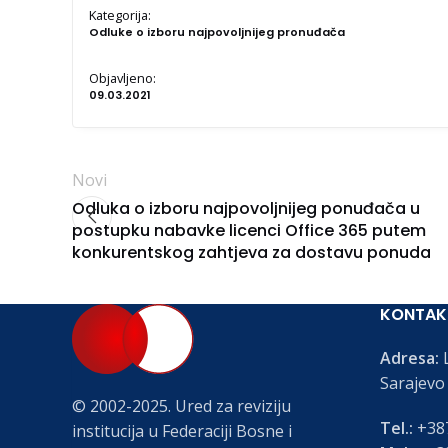
Kategorija:
Odluke o izboru najpovoljnijeg pronuđača
Objavljeno:
09.03.2021
Novi
Odluka o izboru najpovoljnijeg ponuđača u
postupku nabavke licenci Office 365 putem
konkurentskog zahtjeva za dostavu ponuda
KONTAK
Adresa:
L
Sarajevo
© 2002-2025. Ured za reviziju
Tel.:
+387
institucija u Federaciji Bosne i