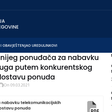
I OBAVJEŠTENJA
O UREDU
LINKOVI
ljnijeg ponuđača za nabavku
sluga putem konkurentskog
 dostavu ponuda
On 09.03.2021
a nabavku telekomunikacijskih
dostavu ponuda