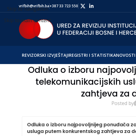
vrifbih@vrifbih.ba
+387 33 723 550
Skip to navigation
Skip to main content
REVIZORSKI IZVJEŠTAJI
REGISTRI I STATISTIKA
NOVOSTI 
Odluka o izboru najpovo
telekomunikacijskih u
zahtjeva za
Posted by
Odluka o izboru najpovoljnijeg ponuđača z
usluga putem konkurentskog zahtjeva za 