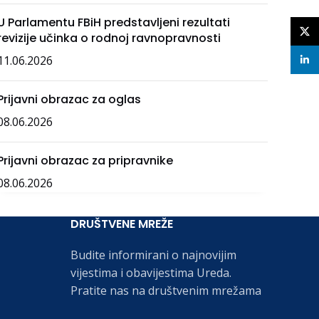
U Parlamentu FBiH predstavljeni rezultati
X
revizije učinka o rodnoj ravnopravnosti
11.06.2026
linke
Prijavni obrazac za oglas
08.06.2026
Prijavni obrazac za pripravnike
08.06.2026
DRUŠTVENE MREŽE
Budite informirani o najnovijim
vijestima i obavijestima Ureda.
Pratite nas na društvenim mrežama