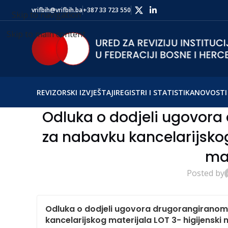
vrifbih@vrifbih.ba
+387 33 723 550
Skip to navigation
Skip to main content
REVIZORSKI IZVJEŠTAJI
REGISTRI I STATISTIKA
NOVOSTI 
Odluka o dodjeli ugovor
za nabavku kancelarijskog
mat
Posted by
Odluka o dodjeli ugovora drugorangirano
kancelarijskog materijala LOT 3- higijenski 