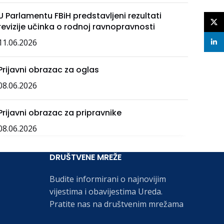
U Parlamentu FBiH predstavljeni rezultati
X
revizije učinka o rodnoj ravnopravnosti
11.06.2026
linke
Prijavni obrazac za oglas
08.06.2026
Prijavni obrazac za pripravnike
08.06.2026
DRUŠTVENE MREŽE
Budite informirani o najnovijim
vijestima i obavijestima Ureda.
Pratite nas na društvenim mrežama