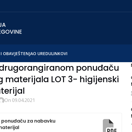
I OBAVJEŠTENJA
O UREDU
LINKOVI
a drugorangiranom ponuđaču
 materijala LOT 3- higijenski
erijal
On 09.04.2021
m ponuđaču za nabavku
materijal