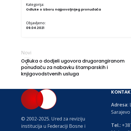
Kategorija:
Odluke o izboru najpovoljnijeg pronuđača
Objavljeno:
09.04.2021
Novi
Odluka o dodjeli ugovora drugorangiranom
ponuđaču za nabavku štamparskih i
knjigovodstvenih usluga
KONTAK
Adresa:
L
Sarajevo
© 2002-2025. Ured za reviziju
Tel.:
+387
institucija u Federaciji Bosne i