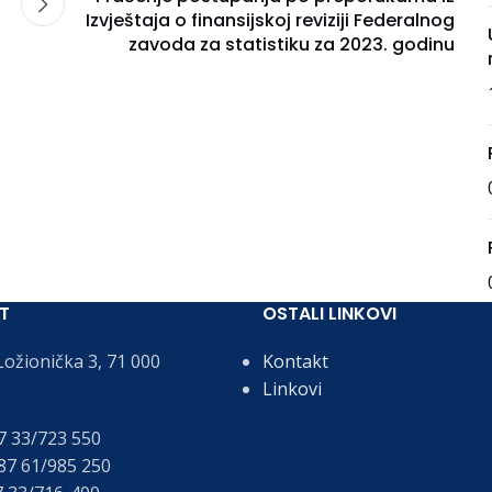
Izvještaja o finansijskoj reviziji Federalnog
zavoda za statistiku za 2023. godinu
T
OSTALI LINKOVI
ožionička 3, 71 000
Kontakt
Linkovi
 33/723 550
7 61/985 250