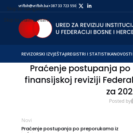
vrifbih@vrifbih.ba
+387 33 723 550
Skip to navigation
Skip to main content
REVIZORSKI IZVJEŠTAJI
REGISTRI I STATISTIKA
NOVOSTI 
Praćenje postupanja po 
finansijskoj reviziji Fede
za 202
Posted by
Novi
Praćenje postupanja po preporukama iz