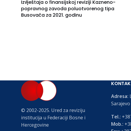
Izvještaja o finansijskoj reviziji Kazneno-
popravnog zavoda poluotvorenog tipa
Busovača za 2021. godinu
KONTAK
Adresa:
L
Sarajevo
© 2002-2025. Ured za reviziju
Tel.:
+387
institucija u Federaciji Bosne i
Mob.:
+38
Hercegovine