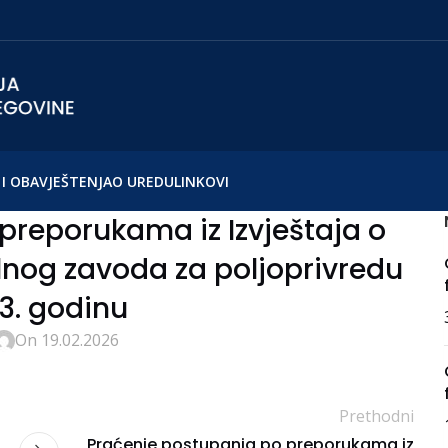
I OBAVJEŠTENJA
O UREDU
LINKOVI
preporukama iz Izvještaja o
ralnog zavoda za poljoprivredu
3. godinu
On 19.02.2026
Prethodni
Praćenje postupanja po preporukama iz