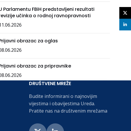
U Parlamentu FBiH predstavljeni rezultati
X
revizije učinka o rodnoj ravnopravnosti
11.06.2026
linke
Prijavni obrazac za oglas
08.06.2026
Prijavni obrazac za pripravnike
08.06.2026
DRUŠTVENE MREŽE
Budite informirani o najnovijim
vijestima i obavijestima Ureda.
Pratite nas na društvenim mrežama