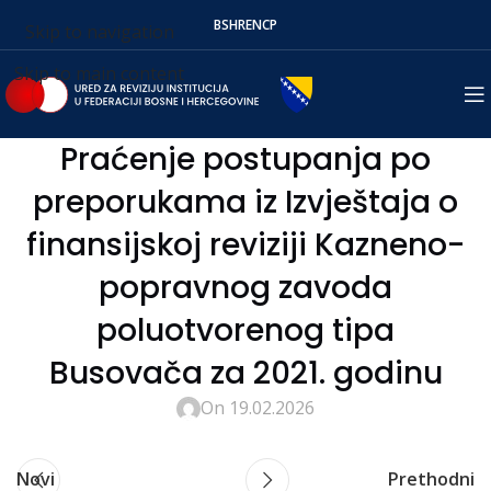
BS
HR
EN
СР
Skip to navigation
Skip to main content
Praćenje postupanja po
preporukama iz Izvještaja o
finansijskoj reviziji Kazneno-
popravnog zavoda
poluotvorenog tipa
Busovača za 2021. godinu
On 19.02.2026
Novi
Prethodni