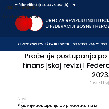
vrifbih@vrifbih.ba
+387 33 723 550
Skip to navigation
Skip to main content
REVIZORSKI IZVJEŠTAJI
REGISTRI I STATISTIKA
NOVOSTI 
Praćenje postupanja po 
finansijskoj reviziji Fede
2023
Posted by
Novi
Praćenje postupanja po preporukama iz