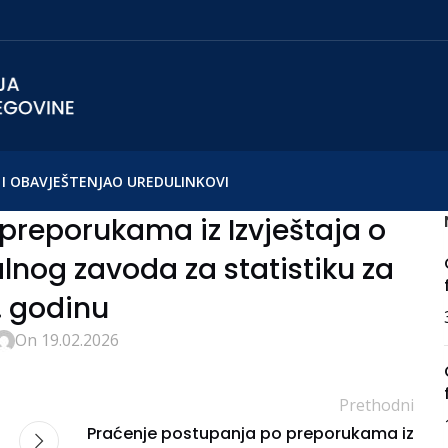
I OBAVJEŠTENJA
O UREDU
LINKOVI
preporukama iz Izvještaja o
ralnog zavoda za statistiku za
. godinu
On 19.02.2026
Prethodni
Praćenje postupanja po preporukama iz