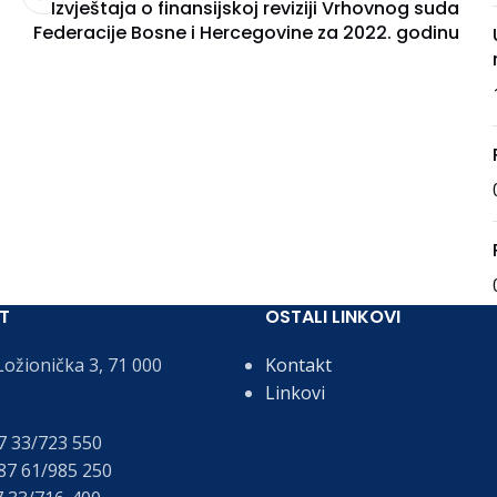
Izvještaja o finansijskoj reviziji Vrhovnog suda
Federacije Bosne i Hercegovine za 2022. godinu
T
OSTALI LINKOVI
ožionička 3, 71 000
Kontakt
Linkovi
 33/723 550
7 61/985 250