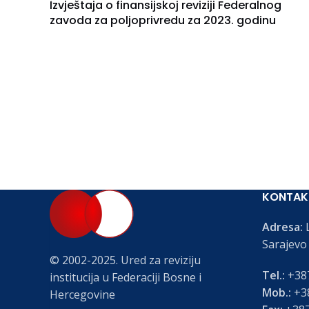
Izvještaja o finansijskoj reviziji Federalnog
zavoda za poljoprivredu za 2023. godinu
KONTAK
Adresa:
L
Sarajevo
© 2002-2025. Ured za reviziju
Tel.:
+387
institucija u Federaciji Bosne i
Mob.:
+38
Hercegovine