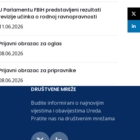
U Parlamentu FBiH predstavljeni rezultati
X
revizije učinka o rodnoj ravnopravnosti
11.06.2026
linke
Prijavni obrazac za oglas
08.06.2026
Prijavni obrazac za pripravnike
08.06.2026
DRUŠTVENE MREŽE
Budite informirani o najnovijim
vijestima i obavijestima Ureda.
Pratite nas na društvenim mrežama