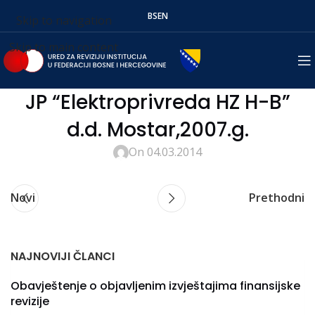
BS
EN
Skip to navigation
Skip to main content
JP “Elektroprivreda HZ H-B”
d.d. Mostar,2007.g.
On 04.03.2014
Novi
Prethodni
NAJNOVIJI ČLANCI
Obavještenje o objavljenim izvještajima finansijske
revizije