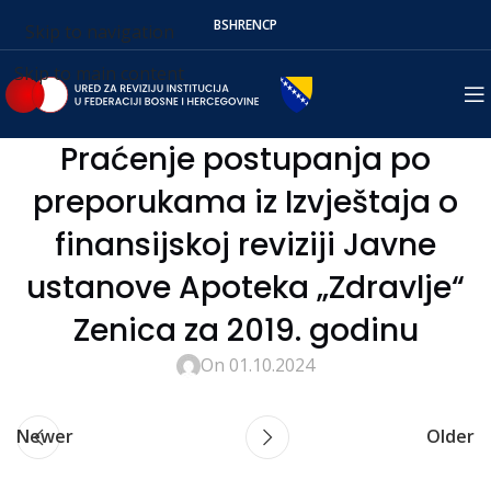
BS
HR
EN
СР
Skip to navigation
Skip to main content
Praćenje postupanja po
preporukama iz Izvještaja o
finansijskoj reviziji Javne
ustanove Apoteka „Zdravlje“
Zenica za 2019. godinu
On 01.10.2024
Newer
Older