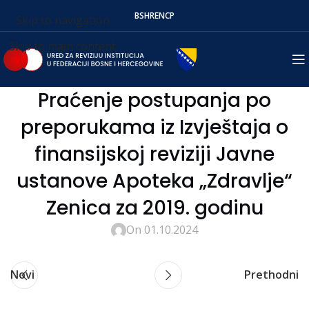
BS
HR
EN
СР
Skip to navigation
Skip to main content
Praćenje postupanja po
preporukama iz Izvještaja o
finansijskoj reviziji Javne
ustanove Apoteka „Zdravlje“
Zenica za 2019. godinu
On 01.10.2024
Novi
Prethodni