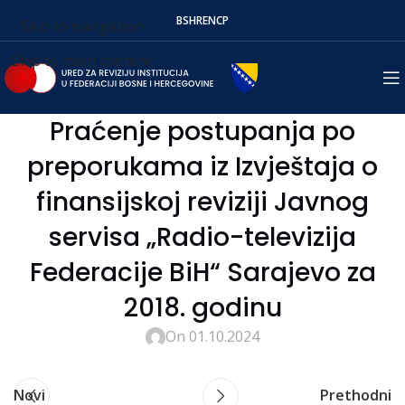
BS
HR
EN
СР
Skip to navigation
Skip to main content
Praćenje postupanja po
preporukama iz Izvještaja o
finansijskoj reviziji Javnog
servisa „Radio-televizija
Federacije BiH“ Sarajevo za
2018. godinu
On 01.10.2024
Novi
Prethodni