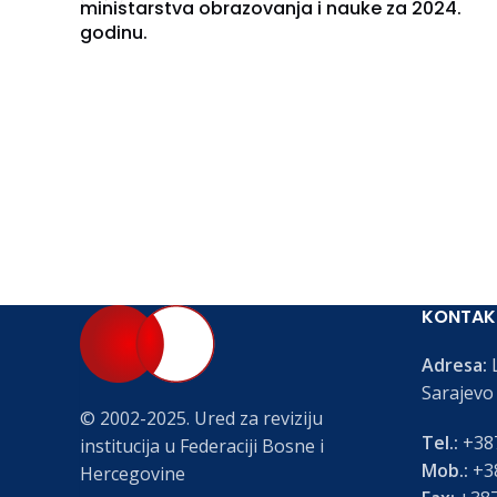
ministarstva obrazovanja i nauke za 2024.
godinu.
KONTAK
Adresa:
L
Sarajevo
© 2002-2025. Ured za reviziju
Tel.:
+387
institucija u Federaciji Bosne i
Mob.:
+38
Hercegovine