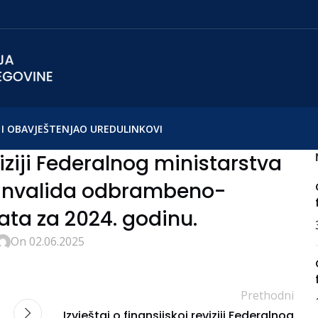
I OBAVJEŠTENJA
O UREDU
LINKOVI
viziji Federalnog ministarstva
i invalida odbrambeno-
ata za 2024. godinu.
On 02.06.2025
Prethodni
Izvještaj o finansijskoj reviziji Federalnog