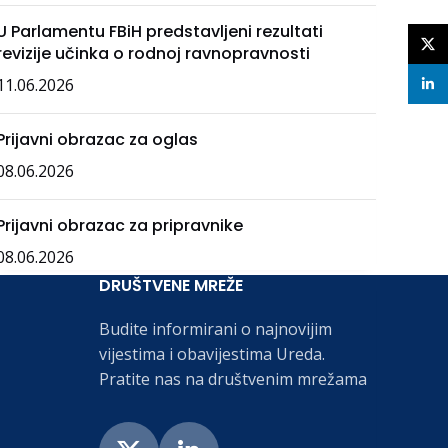
U Parlamentu FBiH predstavljeni rezultati
X
revizije učinka o rodnoj ravnopravnosti
11.06.2026
linke
Prijavni obrazac za oglas
08.06.2026
Prijavni obrazac za pripravnike
08.06.2026
DRUŠTVENE MREŽE
Budite informirani o najnovijim
vijestima i obavijestima Ureda.
Pratite nas na društvenim mrežama