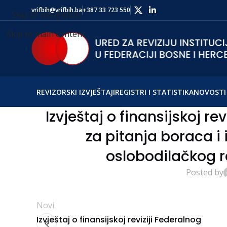
vrifbih@vrifbih.ba
+387 33 723 550
Skip to navigation
Skip to main content
REVIZORSKI IZVJEŠTAJI
REGISTRI I STATISTIKA
NOVOSTI 
Izvještaj o finansijskoj re
za pitanja boraca 
oslobodilačkog r
Posted by
Novi
Izvještaj o finansijskoj reviziji Federalnog