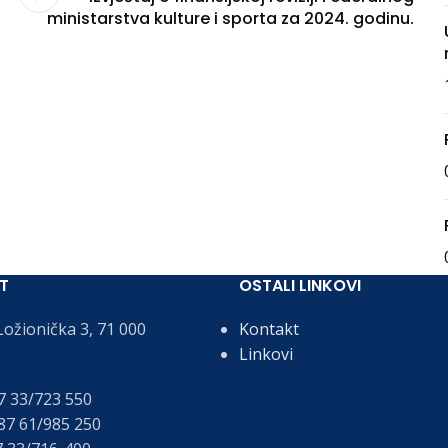
ministarstva kulture i sporta za 2024. godinu.
T
OSTALI LINKOVI
ožionička 3, 71 000
Kontakt
Linkovi
 33/723 550
7 61/985 250