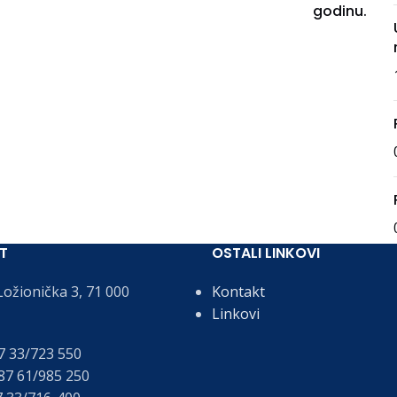
godinu.
T
OSTALI LINKOVI
ožionička 3, 71 000
Kontakt
Linkovi
 33/723 550
7 61/985 250