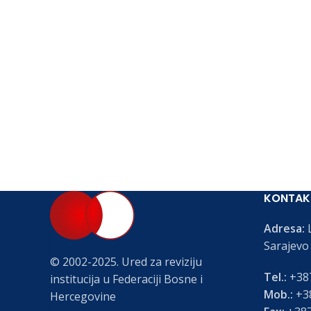
KONTAK
Adresa:
L
Sarajevo
© 2002-2025. Ured za reviziju
Tel.:
+387
institucija u Federaciji Bosne i
Mob.:
+38
Hercegovine