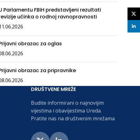
U Parlamentu FBiH predstavljeni rezultati
X
revizije učinka o rodnoj ravnopravnosti
11.06.2026
linke
Prijavni obrazac za oglas
08.06.2026
Prijavni obrazac za pripravnike
08.06.2026
DRUŠTVENE MREŽE
Budite informirani o najnovijim
vijestima i obavijestima Ureda.
Pratite nas na društvenim mrežama