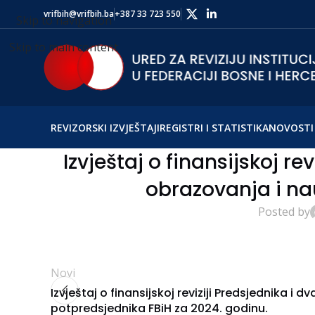
vrifbih@vrifbih.ba
+387 33 723 550
Skip to navigation
Skip to main content
REVIZORSKI IZVJEŠTAJI
REGISTRI I STATISTIKA
NOVOSTI 
Izvještaj o finansijskoj re
obrazovanja i na
Posted by
Novi
Izvještaj o finansijskoj reviziji Predsjednika i dv
potpredsjednika FBiH za 2024. godinu.