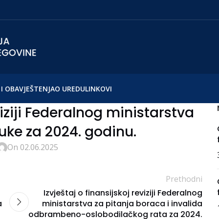
I OBAVJEŠTENJA
O UREDU
LINKOVI
viziji Federalnog ministarstva
uke za 2024. godinu.
On 02.06.2025
Prethodni
Izvještaj o finansijskoj reviziji Federalnog
a
ministarstva za pitanja boraca i invalida
odbrambeno-oslobodilačkog rata za 2024.